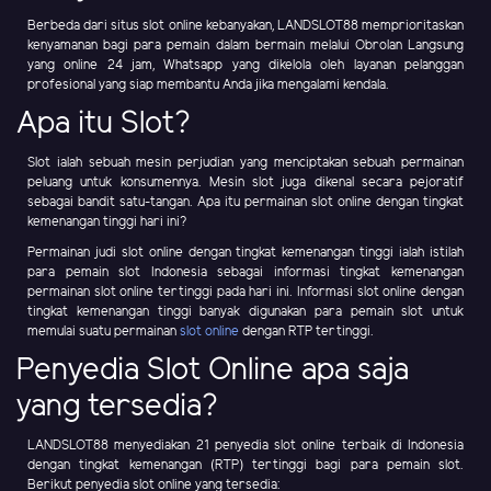
Berbeda dari situs slot online kebanyakan, LANDSLOT88 memprioritaskan
kenyamanan bagi para pemain dalam bermain melalui Obrolan Langsung
yang online 24 jam, Whatsapp yang dikelola oleh layanan pelanggan
profesional yang siap membantu Anda jika mengalami kendala.
Apa itu Slot?
Slot ialah sebuah mesin perjudian yang menciptakan sebuah permainan
peluang untuk konsumennya. Mesin slot juga dikenal secara pejoratif
sebagai bandit satu-tangan. Apa itu permainan slot online dengan tingkat
kemenangan tinggi hari ini?
Permainan judi slot online dengan tingkat kemenangan tinggi ialah istilah
para pemain slot Indonesia sebagai informasi tingkat kemenangan
permainan slot online tertinggi pada hari ini. Informasi slot online dengan
tingkat kemenangan tinggi banyak digunakan para pemain slot untuk
memulai suatu permainan
slot online
dengan RTP tertinggi.
Penyedia Slot Online apa saja
yang tersedia?
LANDSLOT88 menyediakan 21 penyedia slot online terbaik di Indonesia
dengan tingkat kemenangan (RTP) tertinggi bagi para pemain slot.
Berikut penyedia slot online yang tersedia: