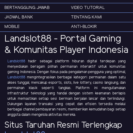
BERTANGGUNG JAWAB
VIDEO TUTORIAL
JADWAL BANK
TENTANG KAMI
MOBILE
ANTI-BLOKIR
Landslot88 - Portal Gaming
& Komunitas Player Indonesia
Landslot88
hadir sebagai platform hiburan digital terdepan yang
menyediakan beragam pilihan permainan interaktif untuk komunitas
gaming Indonesia. Dengan fokus pada pengalaman pengguna yang optimal,
Landslot88
mengintegrasikan berbagai kategori permainan dalam satu
akses tunggal, mencakup esports, slots, live lottery, casino langsung, dan
permainan klasik seperti tangkas. Platform ini mengutamakan
infrastruktur teknologi yang handal dengan sistem keamanan berlapis
untuk memastikan setiap sesi bermain berjalan lancar dan terlindungi.
Dukungan layanan transaksi yang cepat dan efisien tersedia melalui
berbagai channel pembayaran resmi, memberikan kemudahan bagi setiap
anggota dalam mengelola aktivitas mereka.
Situs Taruhan Resmi Terlengkap