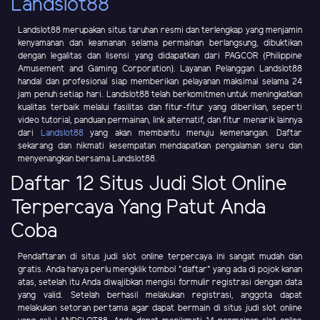
Landslot88
Landslot88 merupakan situs taruhan resmi dan terlengkap yang menjamin
kenyamanan dan keamanan selama permainan berlangsung, dibuktikan
dengan legalitas dan lisensi yang didapatkan dari PAGCOR (Philippine
Amusement and Gaming Corporation). Layanan Pelanggan Landslot88
handal dan profesional siap memberikan pelayanan maksimal selama 24
jam penuh setiap hari. Landslot88 telah berkomitmen untuk meningkatkan
kualitas terbaik melalui fasilitas dan fitur-fitur yang diberikan, seperti
video tutorial, panduan permainan, link alternatif, dan fitur menarik lainnya
dari
Landslot88
yang akan membantu menuju kemenangan. Daftar
sekarang dan nikmati kesempatan mendapatkan pengalaman seru dan
menyenangkan bersama Landslot88.
Daftar 12 Situs Judi Slot Online
Terpercaya Yang Patut Anda
Coba
Pendaftaran di situs judi slot online terpercaya ini sangat mudah dan
gratis. Anda hanya perlu mengklik tombol "daftar" yang ada di pojok kanan
atas, setelah itu Anda diwajibkan mengisi formulir registrasi dengan data
yang valid. Setelah berhasil melakukan registrasi, anggota dapat
melakukan setoran pertama agar dapat bermain di situs judi slot online