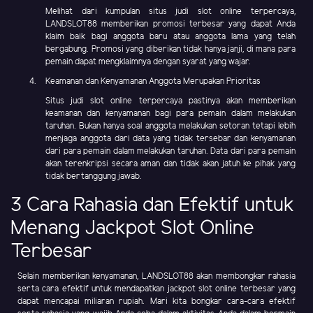
Melihat dari kumpulan situs judi slot online terpercaya,
LANDSLOT88 memberikan promosi terbesar yang dapat Anda
klaim baik bagi anggota baru atau anggota lama yang telah
bergabung. Promosi yang diberikan tidak hanya janji, di mana para
pemain dapat mengklaimnya dengan syarat yang wajar.
Keamanan dan Kenyamanan Anggota Merupakan Prioritas
Situs judi slot online terpercaya pastinya akan memberikan
keamanan dan kenyamanan bagi para pemain dalam melakukan
taruhan. Bukan hanya soal anggota melakukan setoran tetapi lebih
menjaga anggota dari data yang tidak tersebar dan kenyamanan
dari para pemain dalam melakukan taruhan. Data dari para pemain
akan terenkripsi secara aman dan tidak akan jatuh ke pihak yang
tidak bertanggung jawab.
3 Cara Rahasia dan Efektif untuk
Menang Jackpot Slot Online
Terbesar
Selain memberikan kenyamanan, LANDSLOT88 akan membongkar rahasia
serta cara efektif untuk mendapatkan jackpot slot online terbesar yang
dapat mencapai miliaran rupiah. Mari kita bongkar cara-cara efektif