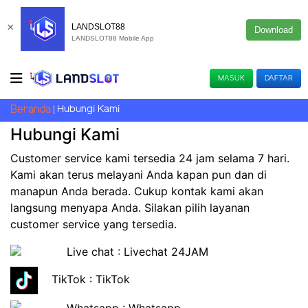
×
LANDSLOT88
Download
LANDSLOT88 Mobile App
MASUK
DAFTAR
Beranda
Hubungi Kami
Hubungi Kami
Customer service kami tersedia 24 jam selama 7 hari.
Kami akan terus melayani Anda kapan pun dan di
manapun Anda berada. Cukup kontak kami akan
langsung menyapa Anda. Silakan pilih layanan
customer service yang tersedia.
Live chat : Livechat 24JAM
TikTok : TikTok
Whatsapp : Whatsapp