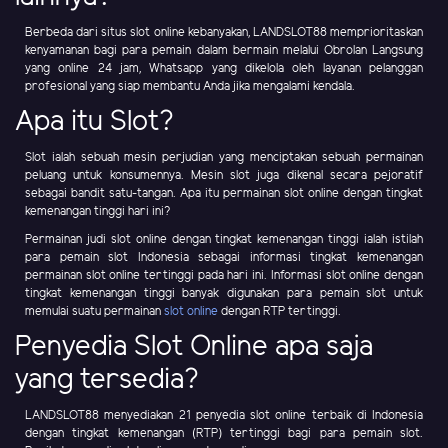
Berbeda dari situs slot online kebanyakan, LANDSLOT88 memprioritaskan
kenyamanan bagi para pemain dalam bermain melalui Obrolan Langsung
yang online 24 jam, Whatsapp yang dikelola oleh layanan pelanggan
profesional yang siap membantu Anda jika mengalami kendala.
Apa itu Slot?
Slot ialah sebuah mesin perjudian yang menciptakan sebuah permainan
peluang untuk konsumennya. Mesin slot juga dikenal secara pejoratif
sebagai bandit satu-tangan. Apa itu permainan slot online dengan tingkat
kemenangan tinggi hari ini?
Permainan judi slot online dengan tingkat kemenangan tinggi ialah istilah
para pemain slot Indonesia sebagai informasi tingkat kemenangan
permainan slot online tertinggi pada hari ini. Informasi slot online dengan
tingkat kemenangan tinggi banyak digunakan para pemain slot untuk
memulai suatu permainan
slot online
dengan RTP tertinggi.
Penyedia Slot Online apa saja
yang tersedia?
LANDSLOT88 menyediakan 21 penyedia slot online terbaik di Indonesia
dengan tingkat kemenangan (RTP) tertinggi bagi para pemain slot.