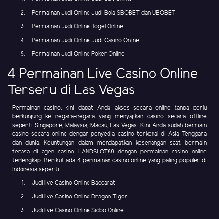
Permainan Judi Online Judi Bola SBOBET dan UBOBET
Permainan Judi Online Togel Online
Permainan Judi Online Judi Casino Online
Permainan Judi Online Poker Online
4 Permainan Live Casino Online
Terseru di Las Vegas
Permainan casino, kini dapat Anda akses secara online tanpa perlu
berkunjung ke negara-negara yang menyajikan casino secara offline
seperti Singapore, Malaysia, Macau, Las Vegas. Kini Anda sudah bermain
casino secara online dengan penyedia casino terkenal di Asia Tenggara
dan dunia. Keuntungan dalam mendapatkan kesenangan saat bermain
terasa di agen casino LANDSLOT88 dengan permainan casino online
terlengkap. Berikut ada 4 permainan casino online yang paling populer di
Indonesia seperti :
Judi live Casino Online Baccarat
Judi live Casino Online Dragon Tiger
Judi live Casino Online Sicbo Online