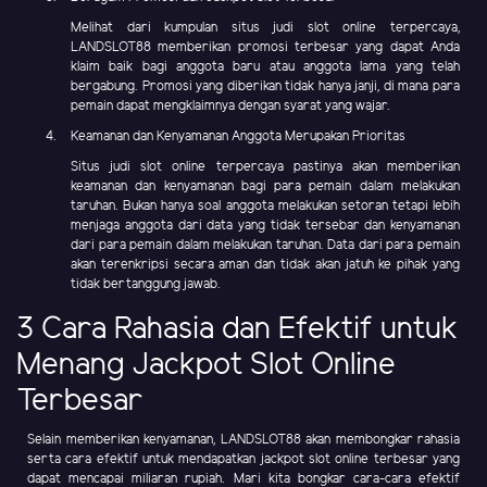
Melihat dari kumpulan situs judi slot online terpercaya,
LANDSLOT88 memberikan promosi terbesar yang dapat Anda
klaim baik bagi anggota baru atau anggota lama yang telah
bergabung. Promosi yang diberikan tidak hanya janji, di mana para
pemain dapat mengklaimnya dengan syarat yang wajar.
Keamanan dan Kenyamanan Anggota Merupakan Prioritas
Situs judi slot online terpercaya pastinya akan memberikan
keamanan dan kenyamanan bagi para pemain dalam melakukan
taruhan. Bukan hanya soal anggota melakukan setoran tetapi lebih
menjaga anggota dari data yang tidak tersebar dan kenyamanan
dari para pemain dalam melakukan taruhan. Data dari para pemain
akan terenkripsi secara aman dan tidak akan jatuh ke pihak yang
tidak bertanggung jawab.
3 Cara Rahasia dan Efektif untuk
Menang Jackpot Slot Online
Terbesar
Selain memberikan kenyamanan, LANDSLOT88 akan membongkar rahasia
serta cara efektif untuk mendapatkan jackpot slot online terbesar yang
dapat mencapai miliaran rupiah. Mari kita bongkar cara-cara efektif