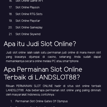
Slot Online Game Art
Slot Online Playson
Slot Online RTG Slots
Slot Online Playstar
Slot Online Gameplay
Slot Online Skywind
Apa itu Judi Slot Online?
Judi slot online ialah salah satu permainan judi online di mana mesin slot
yang biasanya dijumpai di casino, sekarang Anda sudah dapat
memainkannya secara online melalui PC atau smartphone.
Apa Permainan Slot Online
Terbaik di LANDSLOT88?
Ribuan PERMAINAN SLOT ONLINE hadir di situs slot online terbaik
LANDSLOT88. Ada beberapa permainan slot online yang paling diminati
oleh masyarakat Indonesia, contohnya :
Permainan Slot Online Gates Of Olympus