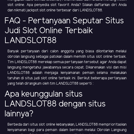
slot online. Apa penyedia slot favorit Anda? Silakan daftarkan diri Anda
dan nikmati jackpot slot online terbesar dari LANDSLOT88.
FAQ - Pertanyaan Seputar Situs
Judi Slot Online Terbaik
LANDSLOT88
Banyak pertanyaan dari calon anggota yang biasa dilontarkan melalui
obrolan langsung sebagai patokan dalam memilih situs slot online terbaik.
Tim LANDSLOT88 merekap semua pertanyaan tersebut agar Anda dapat
langsung mengetahui jawabannya secara cepat. Dikarenakan visi dan misi
LANDSLOT88 adalah menjaga kenyamanan pemain selama melakukan
taruhan di situs judi slot online terbaik ini. Berikut beberapa pertanyaan
yang telah dirangkum oleh tim LANDSLOT88 seperti :
Apa keunggulan situs
LANDSLOT88 dengan situs
lainnya?
Berbeda dari situs slot online kebanyakan, LANDSLOT88 memprioritaskan
kenyamanan bagi para pemain dalam bermain melalui Obrolan Langsung