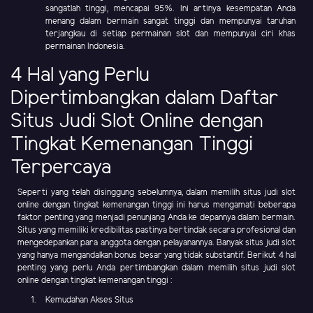
sangatlah tinggi, mencapai 95%. Ini artinya kesempatan Anda
menang dalam bermain sangat tinggi dan mempunyai taruhan
terjangkau di setiap permainan slot dan mempunyai ciri khas
permainan Indonesia.
4 Hal yang Perlu
Dipertimbangkan dalam Daftar
Situs Judi Slot Online dengan
Tingkat Kemenangan Tinggi
Terpercaya
Seperti yang telah disinggung sebelumnya, dalam memilih situs judi slot
online dengan tingkat kemenangan tinggi ini harus mengamati beberapa
faktor penting yang menjadi penunjang Anda ke depannya dalam bermain.
Situs yang memiliki kredibilitas pastinya bertindak secara profesional dan
mengedepankan para anggota dengan pelayanannya. Banyak situs judi slot
yang hanya mengandalkan bonus besar yang tidak substantif. Berikut 4 hal
penting yang perlu Anda pertimbangkan dalam memilih situs judi slot
online dengan tingkat kemenangan tinggi :
Kemudahan Akses Situs