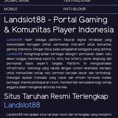
JADWAL BANK
TENTANG KAMI
MOBILE
ANTI-BLOKIR
Landslot88 - Portal Gaming
& Komunitas Player Indonesia
Landslot88
hadir sebagai platform hiburan digital terdepan yang
menyediakan beragam pilihan permainan interaktif untuk komunitas
gaming Indonesia. Dengan fokus pada pengalaman pengguna yang optimal,
Landslot88
mengintegrasikan berbagai kategori permainan dalam satu
akses tunggal, mencakup esports, slots, live lottery, casino langsung, dan
permainan klasik seperti tangkas. Platform ini mengutamakan
infrastruktur teknologi yang handal dengan sistem keamanan berlapis
untuk memastikan setiap sesi bermain berjalan lancar dan terlindungi.
Dukungan layanan transaksi yang cepat dan efisien tersedia melalui
berbagai channel pembayaran resmi, memberikan kemudahan bagi setiap
anggota dalam mengelola aktivitas mereka.
Situs Taruhan Resmi Terlengkap
Landslot88
Landslot88 merupakan situs taruhan resmi dan terlengkap yang menjamin