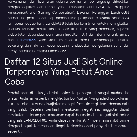
kenyamanan dan keamanan selama permainan berlangsung, dibuktikan
dengan legalitas dan lisensi yang didapatkan dari PAGCOR (Philippine
Amusement and Gaming Corporation). Layanan Pelanggan Landslot88
handal dan profesional siap memberikan pelayanan maksimal selama 24
jam penuh setiap hari. Landslot88 telah berkomitmen untuk meningkatkan
kualitas terbaik melalui fasilitas dan fitur-fitur yang diberikan, seperti
video tutorial, panduan permainan, link alternatif, dan fitur menarik lainnya
dari
Landslot88
yang akan membantu menuju kemenangan. Daftar
sekarang dan nikmati kesempatan mendapatkan pengalaman seru dan
menyenangkan bersama Landslot88.
Daftar 12 Situs Judi Slot Online
Terpercaya Yang Patut Anda
Coba
Pendaftaran di situs judi slot online terpercaya ini sangat mudah dan
gratis. Anda hanya perlu mengklik tombol "daftar" yang ada di pojok kanan
atas, setelah itu Anda diwajibkan mengisi formulir registrasi dengan data
yang valid. Setelah berhasil melakukan registrasi, anggota dapat
melakukan setoran pertama agar dapat bermain di situs judi slot online
uang asli LANDSLOT88. Anda dapat menikmati 14 permainan slot online
dengan tingkat kemenangan tinggi terlengkap dari penyedia terpopuler
seperti :