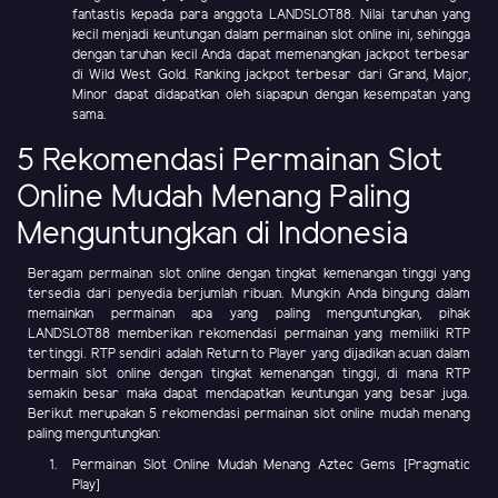
fantastis kepada para anggota LANDSLOT88. Nilai taruhan yang
kecil menjadi keuntungan dalam permainan slot online ini, sehingga
dengan taruhan kecil Anda dapat memenangkan jackpot terbesar
di Wild West Gold. Ranking jackpot terbesar dari Grand, Major,
Minor dapat didapatkan oleh siapapun dengan kesempatan yang
sama.
5 Rekomendasi Permainan Slot
Online Mudah Menang Paling
Menguntungkan di Indonesia
Beragam permainan slot online dengan tingkat kemenangan tinggi yang
tersedia dari penyedia berjumlah ribuan. Mungkin Anda bingung dalam
memainkan permainan apa yang paling menguntungkan, pihak
LANDSLOT88 memberikan rekomendasi permainan yang memiliki RTP
tertinggi. RTP sendiri adalah Return to Player yang dijadikan acuan dalam
bermain slot online dengan tingkat kemenangan tinggi, di mana RTP
semakin besar maka dapat mendapatkan keuntungan yang besar juga.
Berikut merupakan 5 rekomendasi permainan slot online mudah menang
paling menguntungkan:
Permainan Slot Online Mudah Menang Aztec Gems [Pragmatic
Play]