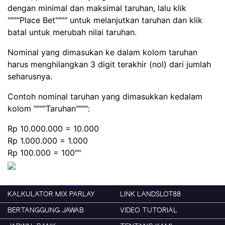
dengan minimal dan maksimal taruhan, lalu klik
""""Place Bet"""" untuk melanjutkan taruhan dan klik
batal untuk merubah nilai taruhan.
Nominal yang dimasukan ke dalam kolom taruhan
harus menghilangkan 3 digit terakhir (nol) dari jumlah
seharusnya.
Contoh nominal taruhan yang dimasukkan kedalam
kolom """"Taruhan"""":
Rp 10.000.000 = 10.000
Rp 1.000.000 = 1.000
Rp 100.000 = 100""
KALKULATOR MIX PARLAY
LINK LANDSLOT88
BERTANGGUNG JAWAB
VIDEO TUTORIAL