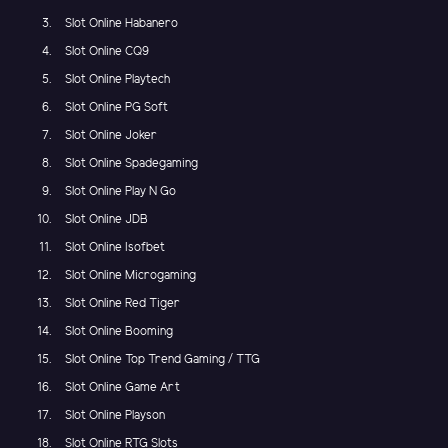
Slot Online Habanero
Slot Online CQ9
Slot Online Playtech
Slot Online PG Soft
Slot Online Joker
Slot Online Spadegaming
Slot Online Play N Go
Slot Online JDB
Slot Online Isofbet
Slot Online Microgaming
Slot Online Red Tiger
Slot Online Booming
Slot Online Top Trend Gaming / TTG
Slot Online Game Art
Slot Online Playson
Slot Online RTG Slots