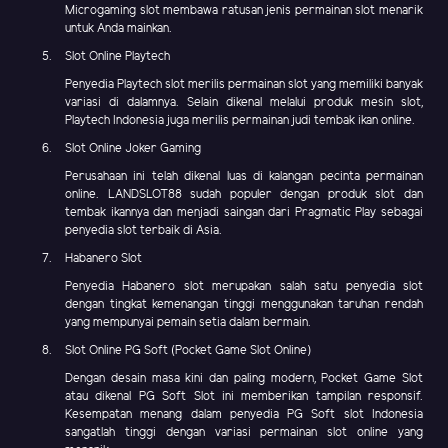
Microgaming slot membawa ratusan jenis permainan slot menarik
untuk Anda mainkan.
Slot Online Playtech
Penyedia Playtech slot merilis permainan slot yang memiliki banyak
variasi di dalamnya. Selain dikenal melalui produk mesin slot,
Playtech Indonesia juga merilis permainan judi tembak ikan online.
Slot Online Joker Gaming
Perusahaan ini telah dikenal luas di kalangan pecinta permainan
online. LANDSLOT88 sudah populer dengan produk slot dan
tembak ikannya dan menjadi saingan dari Pragmatic Play sebagai
penyedia slot terbaik di Asia.
Habanero Slot
Penyedia Habanero slot merupakan salah satu penyedia slot
dengan tingkat kemenangan tinggi menggunakan taruhan rendah
yang mempunyai pemain setia dalam bermain.
Slot Online PG Soft (Pocket Game Slot Online)
Dengan desain masa kini dan paling modern, Pocket Game Slot
atau dikenal PG Soft Slot ini memberikan tampilan responsif.
Kesempatan menang dalam penyedia PG Soft slot Indonesia
sangatlah tinggi dengan variasi permainan slot online yang