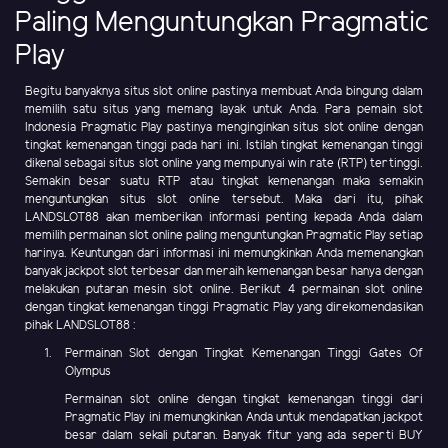
Paling Menguntungkan Pragmatic
Play
Begitu banyaknya situs slot online pastinya membuat Anda bingung dalam
memilih satu situs yang memang layak untuk Anda. Para pemain slot
Indonesia Pragmatic Play pastinya menginginkan situs slot online dengan
tingkat kemenangan tinggi pada hari ini. Istilah tingkat kemenangan tinggi
dikenal sebagai situs slot online yang mempunyai win rate (RTP) tertinggi.
Semakin besar suatu RTP atau tingkat kemenangan maka semakin
menguntungkan situs slot online tersebut. Maka dari itu, pihak
LANDSLOT88 akan memberikan informasi penting kepada Anda dalam
memilih permainan slot online paling menguntungkan Pragmatic Play setiap
harinya. Keuntungan dari informasi ini memungkinkan Anda memenangkan
banyak jackpot slot terbesar dan meraih kemenangan besar hanya dengan
melakukan putaran mesin slot online. Berikut 4 permainan slot online
dengan tingkat kemenangan tinggi Pragmatic Play yang direkomendasikan
pihak LANDSLOT88 :
Permainan Slot dengan Tingkat Kemenangan Tinggi Gates Of
Olympus
Permainan slot online dengan tingkat kemenangan tinggi dari
Pragmatic Play ini memungkinkan Anda untuk mendapatkan jackpot
besar dalam sekali putaran. Banyak fitur yang ada seperti BUY