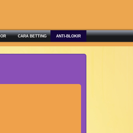
SOR
CARA BETTING
ANTI-BLOKIR