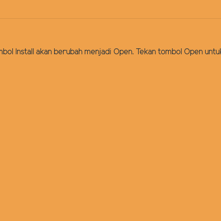
 tombol Install akan berubah menjadi Open. Tekan tombol Open unt