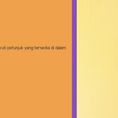
kuti petunjuk yang tersedia di dalam