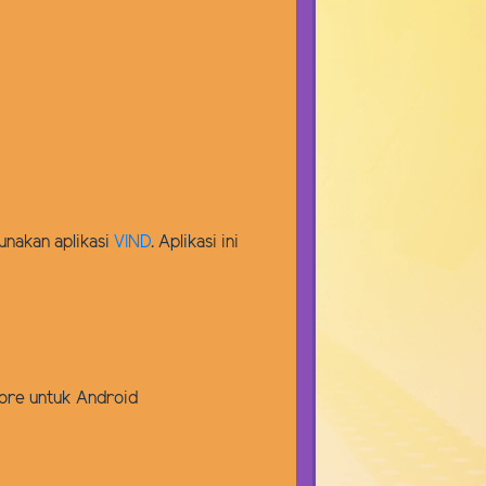
unakan aplikasi
VIND
. Aplikasi ini
store untuk Android