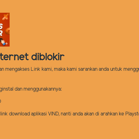
ternet diblokir
kan mengakses Link kami, maka kami sarankan anda untuk mengg
ginstal dan menggunakannya:
D
link download aplikasi VIND, nanti anda akan di arahkan ke Play