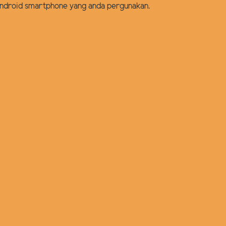
m Android smartphone yang anda pergunakan.