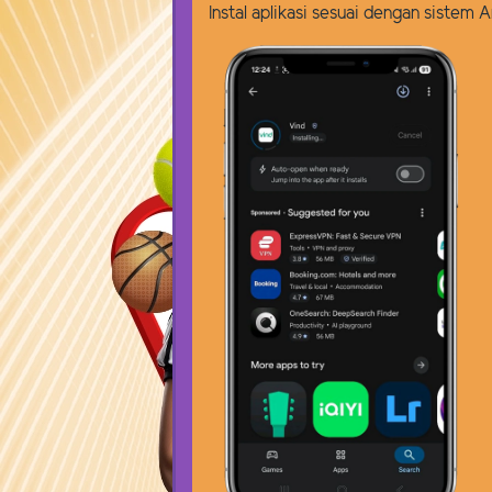
Instal aplikasi sesuai dengan siste