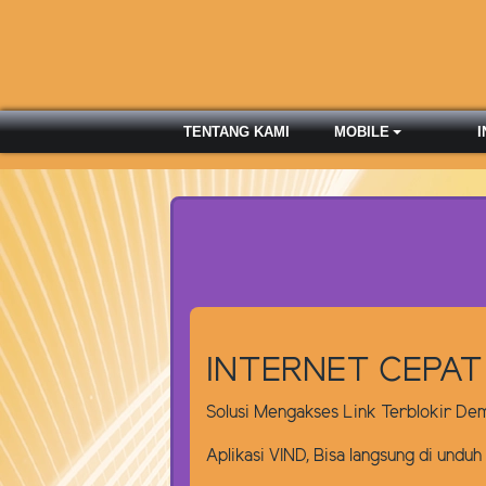
TENTANG KAMI
MOBILE
I
INTERNET CEPAT
Solusi Mengakses Link Terblokir De
Aplikasi VIND, Bisa langsung di unduh