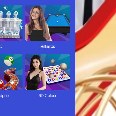
5D
Billiards
dprix
6D Colour