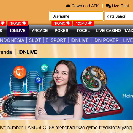
Download APK
Live Chat
O
PROMO
PROMO
PROMO
S
IDNLIVE
ARCADE
POKER
TOGEL
LIVE CASINO
TAN
E | IDN POKER | LIVE CASINO | SPORTBOOK | TOGEL |
randa
IDNLIVE
ive number LANDSLOT88 menghadirkan game tradisional yang m