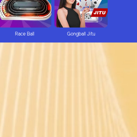
Race Ball
Gongball Jitu