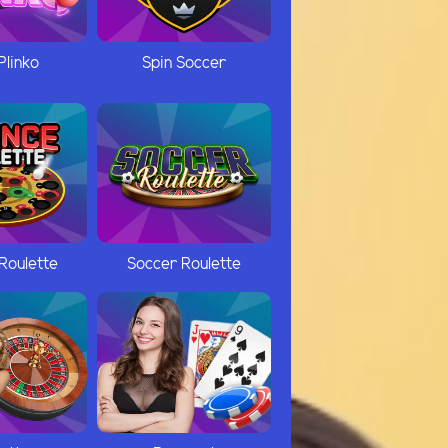
Plinko
Spin Soccer
Roulette
Soccer Roulette