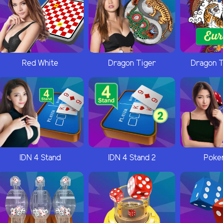
Red White
Dragon Tiger
Dragon T
IDN 4 Stand
IDN 4 Stand 2
Poke