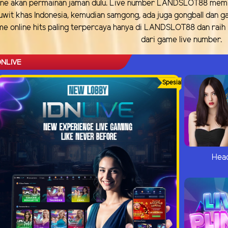
ine akan permainan jaman dulu. Live number LANDSLOT88 memil
uwit khas Indonesia, kemudian samgong, ada juga gongball dan g
e online hits paling terpercaya hanya di LANDSLOT88 dan rai
dari game live number.
DNLIVE
Spesial
Head