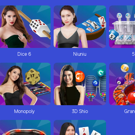
Dice 6
Niuniu
Monopoly
3D Shio
Gran